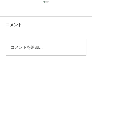
作家さん2人のワークショ
ップ。
12月12日から始まる「自分へ
コメント
のご褒美フェス」がいよいよ
開催します！ 全品が20%OFF
エスオーの福袋
セールのお買い得な3日間！
コメントを追加…
早くも冬本番前のセールは毎
年たくさんのお客さんで賑わ
います♪ また、今回のイベン
トはいつもとちょっと違いま
す。 店頭では、キッチンカー
もやってきます。 かわいいワ
ーゲンバス🚌はまた美味しい
バーガーとか、ドーナツ届け
Bee
-
Ⅲ
てくれるの楽しみです。 🟫発
酵キッチンミモザさん 出店日
select shop Bee-three
／12月1