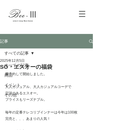
Bee
-
Ⅲ
select shop Bee-three
記事
すべての記事
2025年12月5日
すべての記事
SO・エスオーの福袋
🟪予約して開始しました。
商品
イベント
大人カジュアル、大人カジュアルコーデで
定評のあるエスオー。
その他
プライスもリーズナブル。
毎年の定番テレコリブインナーは今年は100枚
完売と、、、あまりの人気！