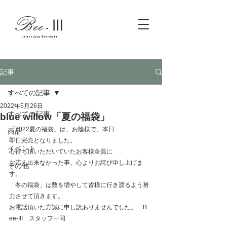
Bee
-
Ⅲ
select shop Bee-three
記事
すべての記事
2022年5月26日
すべての記事
blue willow「夏の福袋」
「2022夏の福袋」は、お陰様で、本日
商品
即日完売となりました。
イベント
心待ち頂いただいていたお客様全員に
お応え出来なかった事、心よりお詫び申し上げま
その他
す。
「冬の福袋」は数を増やして皆様に行き渡るよう努
力させて頂きます。
お電話頂いた方誠に申し訳ありませんでした。    B 
ee-III　スタッフ一同