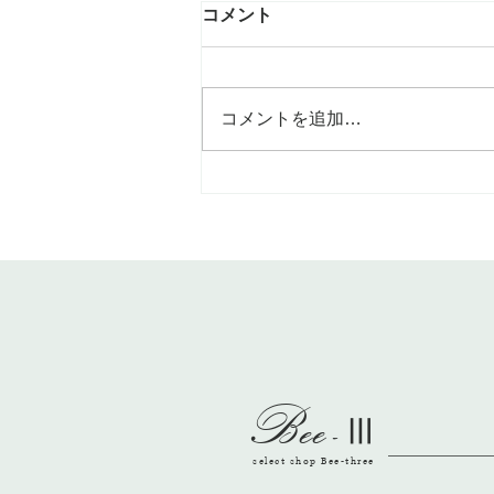
鉢を選んで多肉植物ワーク
コメント
こんなかわいい🩷鉢に多肉植物を
植え付けてます 随時参加出来る
ワークショップ。 お待ちしてま
コメントを追加…
す。 12月12日／1日限り
Bee
-
Ⅲ
select shop Bee-three