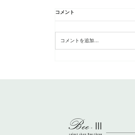
鉢を選んで多肉植物ワーク
コメント
こんなかわいい🩷鉢に多肉植物を
植え付けてます 随時参加出来る
ワークショップ。 お待ちしてま
コメントを追加…
す。 12月12日／1日限り
Bee
-
Ⅲ
select shop Bee-three