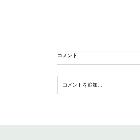
鉢を選んで多肉植物ワーク
コメント
こんなかわいい🩷鉢に多肉植物を
植え付けてます 随時参加出来る
ワークショップ。 お待ちしてま
コメントを追加…
す。 12月12日／1日限り