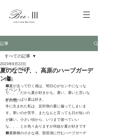
Bee
-
Ⅲ
select shop Bee-three
記事
すべての記事
2023年8月22日
すべての記事
夏のなごり、、高原のハーブガーデ
ン🪴
商品
🟫夏が去って行く感は、明日心がセンチになっな
イベント
り、、、だから夏が好きかも。暑い、暑いと言いな
がらやっぱり夏は好き。
その他
冬に生まれた私は、反対側の夏に偏ってしまいま
す。寒いのが苦手、またなんと言っても日が短いの
が嫌い。小さい頃から、いつまで遊べていい
な、、、とか色々ありますが何故か夏が好きです
🟫裏磐梯の小さな湖、曽原湖に佇むハーブガーデ