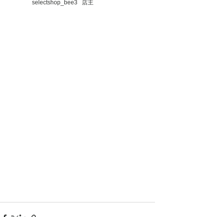
　　　　selectshop_bee3   店主