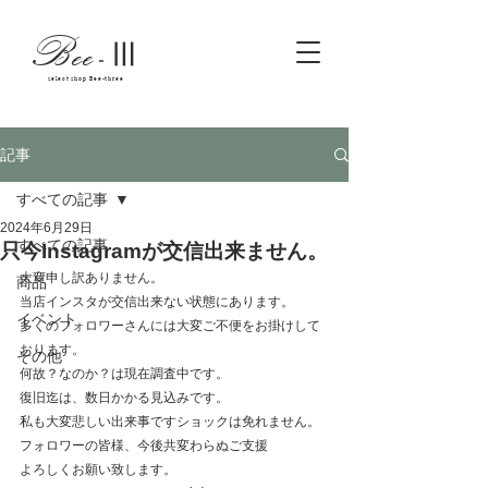
Bee
-
Ⅲ
select shop Bee-three
記事
すべての記事
2024年6月29日
すべての記事
只今Instagramが交信出来ません。
大変申し訳ありません。
商品
当店インスタが交信出来ない状態にあります。
イベント
多くのフォロワーさんには大変ご不便をお掛けして
おります。
その他
何故？なのか？は現在調査中です。
復旧迄は、数日かかる見込みです。
私も大変悲しい出来事ですショックは免れません。
フォロワーの皆様、今後共変わらぬご支援
よろしくお願い致します。