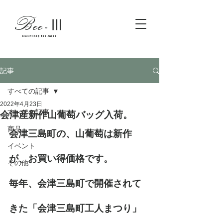
Bee
-
Ⅲ
select shop Bee-three
記事
すべての記事
2022年4月23日
すべての記事
会津産新作山葡萄バッグ入荷。
商品
会津三島町の、山葡萄は新作
イベント
が、お買い得価格です。
その他
毎年、会津三島町で開催されて
きた「会津三島町工人まつり」